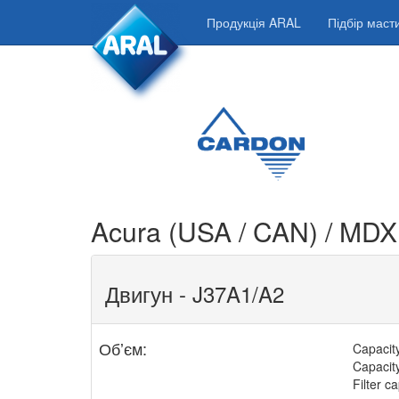
Продукція ARAL
Підбір мас
Acura (USA / CAN) / MDX
Двигун - J37A1/A2
Обʼєм:
Capacity 
Capacity 
Filter ca