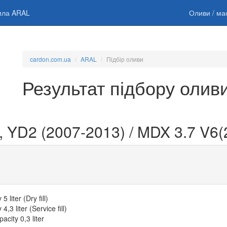
тила ARAL
Оливи / ма
cardon.com.ua
ARAL
Підбір оливи
Результат підбору олив
, YD2 (2007-2013) / MDX 3.7 V6(
5 liter (Dry fill)
4,3 liter (Service fill)
pacity 0,3 liter