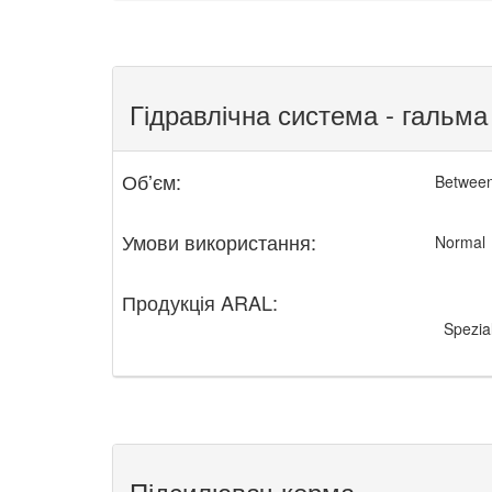
Гідравлічна система - гальма
Обʼєм:
Between
Умови використання:
Normal
Продукція ARAL:
Spezia
Підсилювач керма