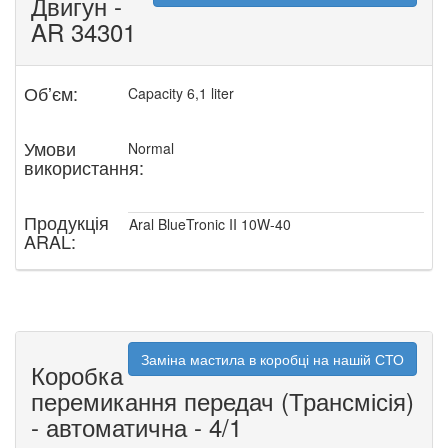
Двигун -
AR 34301
Обʼєм:
Capacity 6,1 liter
Умови
Normal
використання:
Продукція
Aral BlueTronic II 10W-40
ARAL:
Заміна мастила в коробці на нашій СТО
Коробка
перемикання передач (Трансмісія)
- автоматична - 4/1