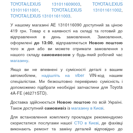
TOYOTA/LEXUS 131011609003
,
TOYOTA/LEXUS
131011611001
,
TOYOTA/LEXUS 131011611002
,
TOYOTA/LEXUS 131011611003
.
У нашому магазині AE 1310116090 доступний за ціною
419 грн. Товар є в наявності на складі та готовий до
відправлення в день замовлення. Замовлення,
оформлені
до 13:00
, відправляються
Новою поштою
того ж дня або ви можете отримати замовлення з
нашого складу
самовивозом
у будь-який робочий час
магазину
.
Якщо ви не впевнені у сумісності деталі з вашим
автомобілем,
надішліть на viber
VIN-код нашим
спеціалістам. Ми безкоштовно перевіримо сумісність і
допоможемо підібрати необхідні запчастини для Toyota
4A-FE (46271STD).
Доставка здійснюється
Новою поштою
по всій Україні.
Також доступний
самовивіз
із
магазину в Києві
.
Для встановлення комплекту прокладок рекомендуємо
скористатися послугами нашої
СТО в Києві
, де фахівці
виконають ремонт та заміну деталей відповідно до