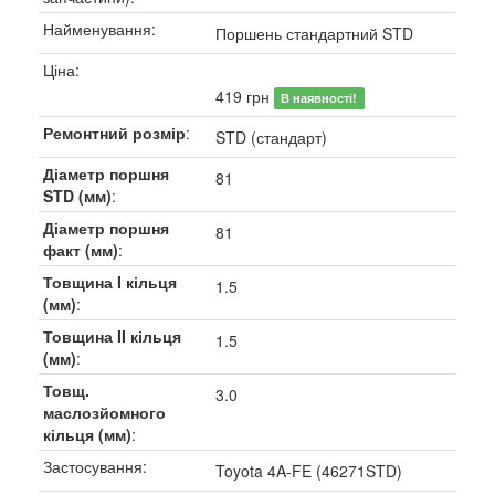
Найменування:
Поршень стандартний STD
Ціна:
419 грн
В наявності!
Ремонтний розмір
:
STD (стандарт)
Діаметр поршня
81
STD (мм)
:
Діаметр поршня
81
факт (мм)
:
Товщина I кільця
1.5
(мм)
:
Товщина II кільця
1.5
(мм)
:
Товщ.
3.0
маслозйомного
кільця (мм)
:
Застосування:
Toyota 4A-FE (46271STD)