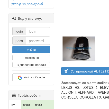
(підбір за розміром)
Вхід у систему:
login
pass
Увійти
Реєстрація
Відновлення паролю
Усі пропозиції ADT3211
Увійти з Google
Застосовується в автомобілях
LEXUS HS; LOTUS 2 ELEVE
ALLION I, ALPHARD I, AVEN
Графік роботи:
COROLLA, COROLLA FX, GAIA 
Пт.
9:00 - 18:00