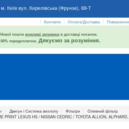
 м. Київ вул. Кирилівська (Фрунзе), 69-Т
|
|
|
Контакти
Оплата/Доставка
Повернення
 Нової пошти
можливі затримки
в доставці посилок.
Дякуємо за розуміння.
 100% передоплатою.
и
Двигун і Система вихлопу
Фільтри
Оливний фільтр
UE PRINT LEXUS HS / NISSAN CEDRIC / TOYOTA ALLION, ALPHARD