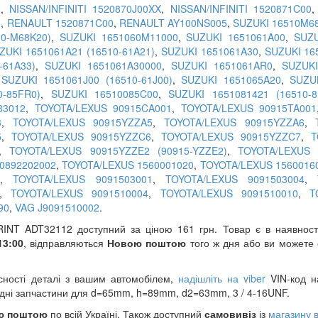
0
,
NISSAN/INFINITI 1520870J00XX
,
NISSAN/INFINITI 1520871C00
5
,
RENAULT 1520871C00
,
RENAULT AY100NS005
,
SUZUKI 16510M68
0-M68K20)
,
SUZUKI 1651060M11000
,
SUZUKI 1651061A00
,
SUZU
ZUKI 1651061A21 (16510-61A21)
,
SUZUKI 1651061A30
,
SUZUKI 16
-61A33)
,
SUZUKI 1651061A30000
,
SUZUKI 1651061AR0
,
SUZUKI
,
SUZUKI 1651061J00 (16510-61J00)
,
SUZUKI 1651065A20
,
SUZU
0-85FR0)
,
SUZUKI 16510085C00
,
SUZUKI 1651081421 (16510-8
83012
,
TOYOTA/LEXUS 90915CA001
,
TOYOTA/LEXUS 90915TA001
3
,
TOYOTA/LEXUS 90915YZZA5
,
TOYOTA/LEXUS 90915YZZA6
,
5
,
TOYOTA/LEXUS 90915YZZC6
,
TOYOTA/LEXUS 90915YZZC7
,
T
,
TOYOTA/LEXUS 90915YZZE2 (90915-YZZE2)
,
TOYOTA/LEXUS 
0892202002
,
TOYOTA/LEXUS 1560001020
,
TOYOTA/LEXUS 1560016
0
,
TOYOTA/LEXUS 9091503001
,
TOYOTA/LEXUS 9091503004
,
,
TOYOTA/LEXUS 9091510004
,
TOYOTA/LEXUS 9091510010
,
T
90
,
VAG J9091510002
.
NT ADT32112 доступний за ціною 161 грн. Товар є в наявності
13:00
, відправляються
Новою поштою
того ж дня або ви можете
сності деталі з вашим автомобілем,
надішліть на viber
VIN-код на
ідні запчастини для d=65mm, h=89mm, d2=63mm, 3 / 4-16UNF.
ю поштою
по всій Україні. Також доступний
самовивіз
із
магазину в