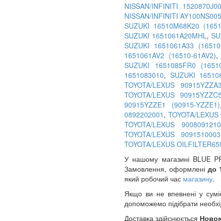
NISSAN/INFINITI 1520870J0
NISSAN/INFINITI AY100NS00
SUZUKI 16510M68K20 (1651
SUZUKI 1651061A20MHL
,
SU
SUZUKI 1651061A33 (16510
1651061AV2 (16510-61AV2)
SUZUKI 1651085FR0 (1651
1651083010
,
SUZUKI 16510
TOYOTA/LEXUS 90915YZZA
TOYOTA/LEXUS 90915YZZC
90915YZZE1 (90915-YZZE1)
0892202001
,
TOYOTA/LEXUS 
TOYOTA/LEXUS 900809121
TOYOTA/LEXUS 9091510003
TOYOTA/LEXUS OILFILTER65
У нашому магазині BLUE PRI
Замовлення, оформлені
до 
який робочий час
магазину
.
Якщо ви не впевнені у сумі
допоможемо підібрати необх
Доставка здійснюється
Ново