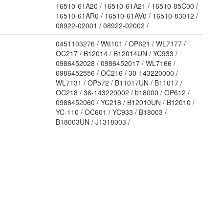
16510-61A20 / 16510-61A21 / 16510-85C00 /
16510-61AR0 / 16510-61AV0 / 16510-83012 /
08922-02001 / 08922-02002 /
0451103276 / W6101 / OP621 / WL7177 /
OC217 / B12014 / B12014UN / YC933 /
0986452028 / 0986452017 / WL7166 /
0986452556 / OC216 / 30-143220000 /
WL7131 / OP572 / B11017UN / B11017 /
OC218 / 36-143220002 / b18000 / OP612 /
0986452060 / YC218 / B12010UN / B12010 /
YC-110 / OC601 / YC933 / B18003 /
B18003UN / J1318003 /