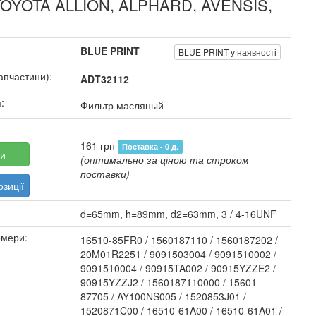
 TOYOTA ALLION, ALPHARD, AVENSIS,
BLUE PRINT
BLUE PRINT у наявності
апчастини):
ADT32112
:
Фильтр масляный
161 грн
Поставка - 0 д.
и
(оптимально за ціною та строком
поставки)
зиції
d=65mm, h=89mm, d2=63mm, 3 / 4-16UNF
омери:
16510-85FR0 / 1560187110 / 1560187202 /
20M01R2251 / 9091503004 / 9091510002 /
9091510004 / 90915TA002 / 90915YZZE2 /
90915YZZJ2 / 1560187110000 / 15601-
87705 / AY100NS005 / 1520853J01 /
1520871C00 / 16510-61A00 / 16510-61A01 /