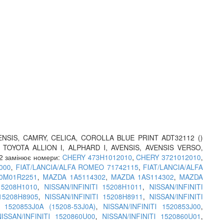
ENSIS, CAMRY, CELICA, COROLLA BLUE PRINT ADT32112 ()
; TOYOTA ALLION I, ALPHARD I, AVENSIS, AVENSIS VERSO,
2 замінює номери:
CHERY 473H1012010
,
CHERY 3721012010
,
000
,
FIAT/LANCIA/ALFA ROMEO 71742115
,
FIAT/LANCIA/ALFA
0M01R2251
,
MAZDA 1A5114302
,
MAZDA 1AS114302
,
MAZDA
15208H1010
,
NISSAN/INFINITI 15208H1011
,
NISSAN/INFINITI
 15208H8905
,
NISSAN/INFINITI 15208H8911
,
NISSAN/INFINITI
I 1520853J0A (15208-53J0A)
,
NISSAN/INFINITI 1520853J00
,
NISSAN/INFINITI 1520860U00
,
NISSAN/INFINITI 1520860U01
,