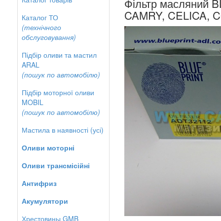
Фільтр масляний 
CAMRY, CELICA, 
Каталог ТО
(технічного
обслуговування)
Підбір оливи та мастил
ARAL
(пошук по автомобілю)
Підбір моторної оливи
MOBIL
(пошук по автомобілю)
Мастила в наявності (усі)
Оливи моторні
Оливи трансмісійні
Антифриз
Акумулятори
Хрестовины GMB