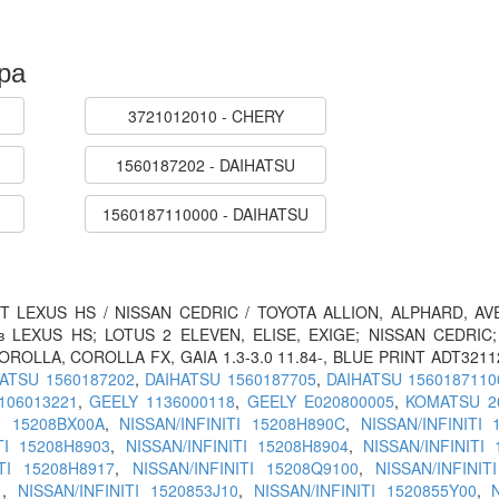
ра
3721012010 - CHERY
1560187202 - DAIHATSU
1560187110000 - DAIHATSU
NT LEXUS HS / NISSAN CEDRIC / TOYOTA ALLION, ALPHARD, AV
лів LEXUS HS; LOTUS 2 ELEVEN, ELISE, EXIGE; NISSAN CEDRIC
OROLLA, COROLLA FX, GAIA 1.3-3.0 11.84-, BLUE PRINT ADT3211
ATSU 1560187202
,
DAIHATSU 1560187705
,
DAIHATSU 1560187110
106013221
,
GEELY 1136000118
,
GEELY E020800005
,
KOMATSU 2
TI 15208BX00A
,
NISSAN/INFINITI 15208H890C
,
NISSAN/INFINITI 
TI 15208H8903
,
NISSAN/INFINITI 15208H8904
,
NISSAN/INFINITI
ITI 15208H8917
,
NISSAN/INFINITI 15208Q9100
,
NISSAN/INFINIT
1
,
NISSAN/INFINITI 1520853J10
,
NISSAN/INFINITI 1520855Y00
,