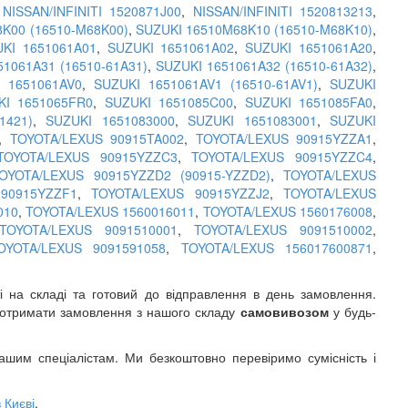
,
NISSAN/INFINITI 1520871J00
,
NISSAN/INFINITI 1520813213
,
K00 (16510-M68K00)
,
SUZUKI 16510M68K10 (16510-M68K10)
,
KI 1651061A01
,
SUZUKI 1651061A02
,
SUZUKI 1651061A20
,
51061A31 (16510-61A31)
,
SUZUKI 1651061A32 (16510-61A32)
,
 1651061AV0
,
SUZUKI 1651061AV1 (16510-61AV1)
,
SUZUKI
KI 1651065FR0
,
SUZUKI 1651085C00
,
SUZUKI 1651085FA0
,
1421)
,
SUZUKI 1651083000
,
SUZUKI 1651083001
,
SUZUKI
,
TOYOTA/LEXUS 90915TA002
,
TOYOTA/LEXUS 90915YZZA1
,
TOYOTA/LEXUS 90915YZZC3
,
TOYOTA/LEXUS 90915YZZC4
,
OYOTA/LEXUS 90915YZZD2 (90915-YZZD2)
,
TOYOTA/LEXUS
90915YZZF1
,
TOYOTA/LEXUS 90915YZZJ2
,
TOYOTA/LEXUS
010
,
TOYOTA/LEXUS 1560016011
,
TOYOTA/LEXUS 1560176008
,
TOYOTA/LEXUS 9091510001
,
TOYOTA/LEXUS 9091510002
,
OYOTA/LEXUS 9091591058
,
TOYOTA/LEXUS 156017600871
,
 на складі та готовий до відправлення в день замовлення.
 отримати замовлення з нашого складу
самовивозом
у будь-
шим спеціалістам. Ми безкоштовно перевіримо сумісність і
 Києві
.