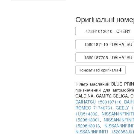
Оригінальні номе
473H1012010 - CHERY
1560187110 - DAIHATSU
1560187705 - DAIHATSU
Показати всі оригінали
Фільтр масляний BLUE PRI
призначений для автомобі
CALDINA, CAMRY, CELICA, C
DAIHATSU 1560187110
,
DAIH
ROMEO 71746761
,
GEELY 1
1U0514302
,
NISSAN/INFINI
15208H8901
,
NISSAN/INFINI
15208H8916
,
NISSAN/INFIN
NISSAN/INFINITI 1520853J0