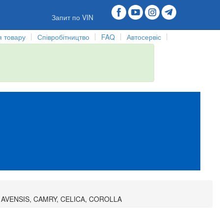
Запит по VIN
|
|
|
|
 товару
Співробітництво
FAQ
Автосервіс
, AVENSIS, CAMRY, CELICA, COROLLA