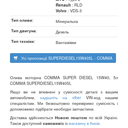
Renault
: RLD
Volvo
: VDS-3
Тип оливи
:
Мінеральна
Тип двигуна
:
Дизель
Тип техніки
:
Вантажівки
Усі пропозиції SUPERDIESEL15W405L - COMMA
Олива моторна COMMA SUPER DIESEL 15W40, 5л
COMMA SUPERDIESEL15W405L
Якщо ви не впевнені у сумісності деталі з вашим
автомобілем,
надішліть на viber
VIN-код нашим
спеціалістам. Ми безкоштовно перевіримо сумісність і
допоможемо підібрати необхідні запчастини.
Доставка здійснюється
Новою поштою
по всій Україні.
Також доступний
самовивіз
із
магазину в Києві
.