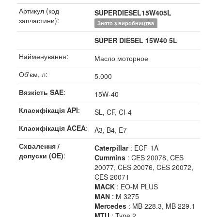
Артикул (код
SUPERDIESEL15W405L
запчастини):
Знято з виробництва
SUPER DIESEL 15W40 5L
Найменування:
Масло моторное
Об'єм, л:
5.000
Вязкість SAE
:
15W-40
Класифікація API
:
SL, CF, CI-4
Класифікація ACEA
:
A3, B4, E7
Схвалення /
Caterpillar
: ECF-1A
допуски (OE)
:
Cummins
: CES 20078, CES
20077, CES 20076, CES 20072,
CES 20071
MACK
: EO-M PLUS
MAN
: M 3275
Mercedes
: MB 228.3, MB 229.1
MTU
: Type 2