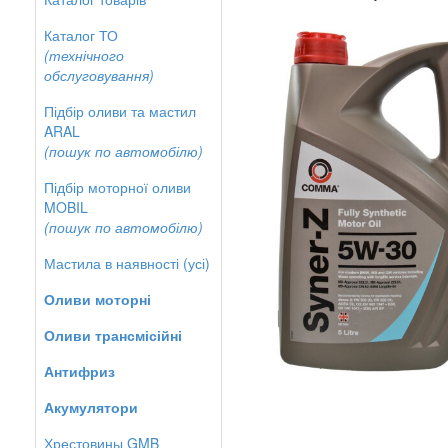
Каталог ТО
(технічного
обслуговування)
Підбір оливи та мастил
ARAL
(пошук по автомобілю)
Підбір моторної оливи
MOBIL
(пошук по автомобілю)
Мастила в наявності (усі)
Оливи моторні
Оливи трансмісійні
Антифриз
Акумулятори
Хрестовины GMB