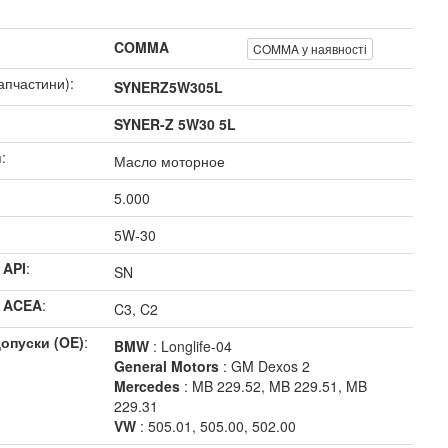
COMMA
COMMA у наявності
апчастини):
SYNERZ5W305L
SYNER-Z 5W30 5L
:
Масло моторное
5.000
5W-30
 API
:
SN
я ACEA
:
C3, C2
допуски (OE)
:
BMW
: Longlife-04
General Motors
: GM Dexos 2
Mercedes
: MB 229.52, MB 229.51, MB
229.31
VW
: 505.01, 505.00, 502.00