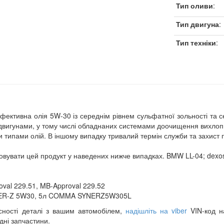
Тип оливи
:
Тип двигуна
:
Тип техніки
:
фективна олія 5W-30 із середнім рівнем сульфатної зольності та с
вигунами, у тому числі обладнаних системами доочищення вихлопн
и типами олій. В іншому випадку тривалий термін служби та захист
увати цей продукт у наведених нижче випадках. BMW LL-04; dexo
oval 229.51, MB-Approval 229.52
ER-Z 5W30, 5л COMMA SYNERZ5W305L
сності деталі з вашим автомобілем,
надішліть на viber
VIN-код на
дні запчастини.