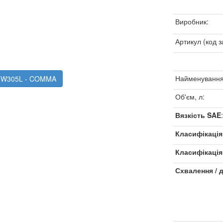
Виробник:
Артикул (код з
Найменування
Z5W305L - COMMA
Об'єм, л:
Вязкість SAE
:
Класифікація
Класифікаці
Схвалення / 