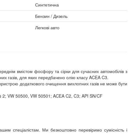
Синтетична
Бензин / Дизель
Легкові авто
ереднім вмістом фосфору та сірки для сучасних автомобілів з
их газів, для яких передбачено олію класу ACEA C3.
 пристрою додаткового очищення вихлопних газів не може бути
s 2; VW 50500, VW 50501; ACEA C2, C3; API SN/CF
шим спеціалістам. Ми безкоштовно перевіримо сумісність і