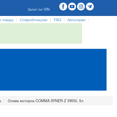
Запит по VIN
|
|
|
|
 товару
Співробітництво
FAQ
Автосервіс
а
Олива моторна COMMA SYNER-Z 5W30, 5л