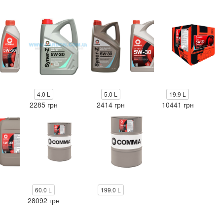
4.0 L
5.0 L
19.9 L
2285 грн
2414 грн
10441 грн
60.0 L
199.0 L
28092 грн