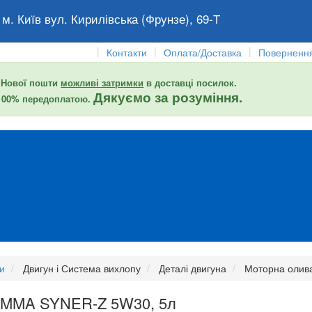
 м. Київ вул. Кирилівська (Фрунзе), 69-Т
|
|
|
Контакти
Оплата/Доставка
Повернення
 Нової пошти
можливі затримки
в доставці посилок.
Дякуємо за розуміння.
 100% передоплатою.
и
Двигун і Система вихлопу
Деталі двигуна
Моторна олив
OMMA SYNER-Z 5W30, 5л