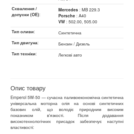
Схвалення /
Mercedes
: MB 229.3
допуски (OE)
:
Porsche
: A40
VW
: 502.00, 505.00
Тип оливи
:
Синтетична
Тип двигуна
:
Бензин / Дизель
Тип техніки
:
Легкові авто
Опис товару
Emperol 5W-50 — сучасна паливоекономічна синтетична
універсальна моторна олія на основі синтетичних
базових олій, що володіє природним високим
показником в'язкості. Після додавання
високотехнологічних присадок забезпечує наступні
властивості: