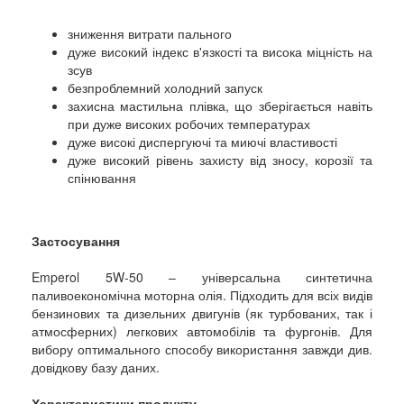
зниження витрати пального
дуже високий індекс в'язкості та висока міцність на
зсув
безпроблемний холодний запуск
захисна мастильна плівка, що зберігається навіть
при дуже високих робочих температурах
дуже високі диспергуючі та миючі властивості
дуже високий рівень захисту від зносу, корозії та
спінювання
Застосування
Emperol 5W-50 – універсальна синтетична
паливоекономічна моторна олія. Підходить для всіх видів
бензинових та дизельних двигунів (як турбованих, так і
атмосферних) легкових автомобілів та фургонів. Для
вибору оптимального способу використання завжди див.
довідкову базу даних.
Характеристики продукту