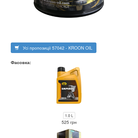
Усі пропозиції 57042 - KROON OIL
Фасовка:
1.0 L
525 грн