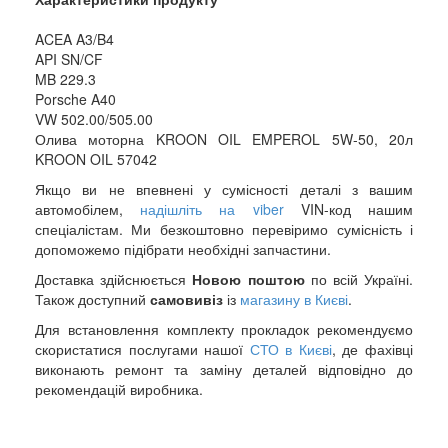
ACEA A3/B4
API SN/CF
MB 229.3
Porsche A40
VW 502.00/505.00
Олива моторна KROON OIL EMPEROL 5W-50, 20л
KROON OIL 57042
Якщо ви не впевнені у сумісності деталі з вашим
автомобілем,
надішліть на viber
VIN-код нашим
спеціалістам. Ми безкоштовно перевіримо сумісність і
допоможемо підібрати необхідні запчастини.
Доставка здійснюється
Новою поштою
по всій Україні.
Також доступний
самовивіз
із
магазину в Києві
.
Для встановлення комплекту прокладок рекомендуємо
скористатися послугами нашої
СТО в Києві
, де фахівці
виконають ремонт та заміну деталей відповідно до
рекомендацій виробника.