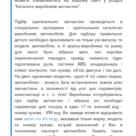
можете ознайомитись на нашому сайті у розділі
"Каталоги виробників запчастин".
Підбір оригінальних запчастин проводиться в
спеціальних програмах - оригінальних каталогах
виробників автомобілів. Для підбору правильної
деталі необхідно враховувати не тільки рік випуску та
модель автомобіля, а й країну-виробника та ринку
для якого було зібрано авто, тип коробки
переключання передач, привід, наявність гідро
підсилювача руля, системи ABS, кондиціонера /
клімат контроля, тип кузову, об’єм двигуна і так далі.
На двох однакових моделях, одної й тої самої марки,
автомобілях - можуть бути встановленні зовсім різні
запчастини, в залежності від усіх цих параметрів,
комплектації и т. п. Але! Виробники потурбувались
про підбір запчастин і зібрали усі необхідні
параметри для пошуку в один 17-ти значний код -
номер кузова - VIN код. Ви завжди можете відправити
нам
запит по vin-коду
, вказавши тільки марку, модель
та номер кузова, котрий зазначений у Вас в
технічному паспорті автомобіля. Укажіть також