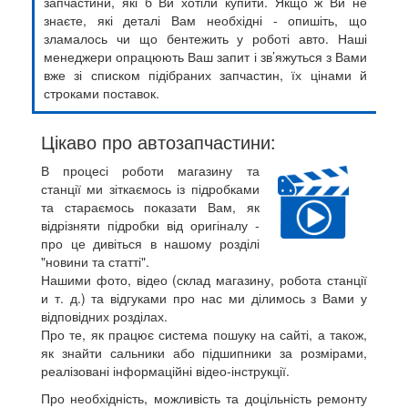
запчастини, які б Ви хотіли купити. Якщо ж Ви не
знаєте, які деталі Вам необхідні - опишіть, що
зламалось чи що бентежить у роботі авто. Наші
менеджери опрацюють Ваш запит і зв’яжуться з Вами
вже зі списком підібраних запчастин, їх цінами й
строками поставок.
Цікаво про автозапчастини:
В процесі роботи магазину та
станції ми зіткаємось із підробками
та стараємось показати Вам, як
відрізняти підробки від оригіналу -
про це дивіться в нашому розділі
"новини та статті".
Нашими фото, відео (склад магазину, робота станції
и т. д.) та відгуками про нас ми ділимось з Вами у
відповідних розділах.
Про те, як працює система пошуку на сайті, а також,
як знайти сальники або підшипники за розмірами,
реалізовані інформаційні відео-інструкції.
Про необхідність, можливість та доцільність ремонту