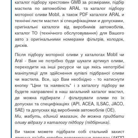
каталог підбору хрестовин GMB за розмірами, підбір
мастила по автомобілю ARAL та каталог підбору
моторної оливи Mobil, а також PDF каталоги ARAL и
технічні листи мастил зі специфікаціями и допусками,
оригінальні каталоги від виробників автомобілів,
каталог ТО (технічного обслуговування) для Вашого
авто з оригінальними номерами фільтрів, колодок,
дисків.
Після підбору моторної оливи у каталогах Mobil чи
Aral - Вам не потрібно буде шукати артикул оливи,
переходити на інші ресурси чи ще якісь непотрібні
маніпуляції для здійснення купівлі підібраної оливи
чи мастила. Все, що Вам необхідно - то натиснути
кнопку "Ціни та наявність" і з каталогу підбору ви
будете направлені в наш загальний каталог мастил,
де можна підбирати / фільтрувати оливи по їх
допусках та специфікаціях (API, ACEA, ILSAC, JACO,
SAE) та допусках від виробників автомобілів (OE).
Ми, мабуть, єдиний магазин, де можна придбати
оливу відразу з каталогу підбору (підбірника).
Ви також можете підібрати собі стальний захист
двигуна та/або коробки перемикання передач (АКПП