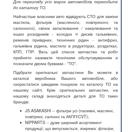
Для перегляду усіх марок автомобілів переходьте
до каталогу ТО.
Найчастіше власники авто відвідують СТО для заміни
мастила, фільтрів (масляного, повітряного та
салонного), свічок запалювання / накалювання та
інших розхідників - колодок ті дисків гальмівних,
ременів привідних, технічних рідин - антифриз,
гальмівна рідина, мастило в редукторах, роздатках,
КПП, ГПР. Весь цей список запчастин та робіт
прийнято називати технічним обслуговуванням и
позначати двома буквами - "ТО".
Підібрати оригінальні запчастини Ви можете в
каталозі виробника Вашого автомобіля, або
скористатися швидким пошуком по каталогу ТО на
нашому сайті. Крім оригінальних запчастин, на
нашому складі знаходяться деталі для ТО таких
брендів:
JS ASAKASHI -- фільтри усі (паливні, масляні,
повітряні, салонні та АКПП/CVT);
NIPPARTS -- дуже широкий асортимент
продукції, що випускається, зокрема: фільтри,