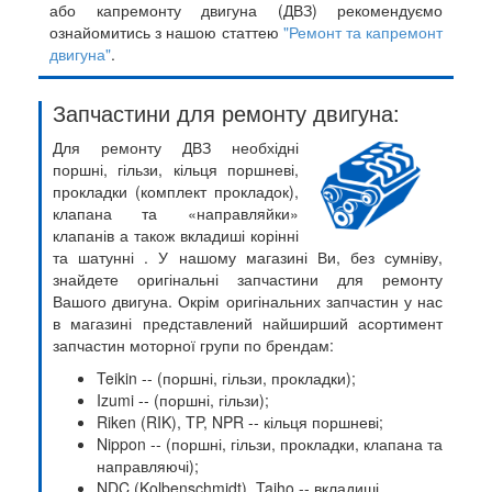
або капремонту двигуна (ДВЗ) рекомендуємо
ознайомитись з нашою статтею
"Ремонт та капремонт
двигуна"
.
Запчастини для ремонту двигуна:
Для ремонту ДВЗ необхідні
поршні, гільзи, кільця поршневі,
прокладки (комплект прокладок),
клапана та «направляйки»
клапанів а також вкладиші корінні
та шатунні . У нашому магазині Ви, без сумніву,
знайдете оригінальні запчастини для ремонту
Вашого двигуна. Окрім оригінальних запчастин у нас
в магазині представлений найширший асортимент
запчастин моторної групи по брендам:
Teikin -- (поршні, гільзи, прокладки);
Izumi -- (поршні, гільзи);
Riken (RIK), TP, NPR -- кільця поршневі;
Nippon -- (поршні, гільзи, прокладки, клапана та
направляючі);
NDC (Kolbenschmidt), Taiho -- вкладиші.