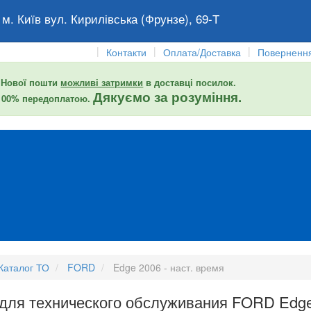
 м. Київ вул. Кирилівська (Фрунзе), 69-Т
|
|
|
Контакти
Оплата/Доставка
Повернення
 Нової пошти
можливі затримки
в доставці посилок.
Дякуємо за розуміння.
 100% передоплатою.
Каталог ТО
FORD
Edge 2006 - наст. время
 для технического обслуживания FORD Edge 