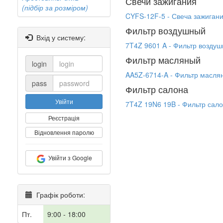
Свечи зажигания
(підбір за розміром)
CYFS-12F-5 - Свеча зажиган
Фильтр воздушный
Вхід у систему:
7T4Z 9601 A - Фильтр возду
Фильтр масляный
login
AA5Z-6714-A - Фильтр масл
pass
Фильтр салона
Увійти
7T4Z 19N6 19B - Фильтр сал
Реєстрація
Відновлення паролю
Увійти з Google
Графік роботи:
Пт.
9:00 - 18:00