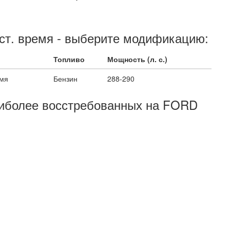
аст. время - выберите модификацию:
Топливо
Мощность (л. с.)
емя
Бензин
288-290
наиболее восстребованных на FORD