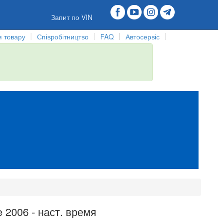
Запит по VIN
|
|
|
|
 товару
Співробітництво
FAQ
Автосервіс
2006 - наст. время