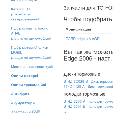
Запчасти для ТО FOR
Каталог ТО
(технічного
Чтобы подобрать 
обслуговування)
Підбір оливи та мастил
Модификация
ARAL
(пошук по автомобілю)
FORD edge 3.5 AWD
Підбір моторної оливи
Вы так же может
MOBIL
Edge 2006 - наст.
(пошук по автомобілю)
Мастила в наявності (усі)
Диски тормозные
Оливи моторні
BT4Z-2C026-B - Диск тормоз
Оливи трансмісійні
7T4Z 1125 A - Диск тормозн
Колодки тормозные
Антифриз
BT4Z-2200-A - Колодки торм
Акумулятори
BT4Z-2001-B - Колодки торм
Хрестовины GMB