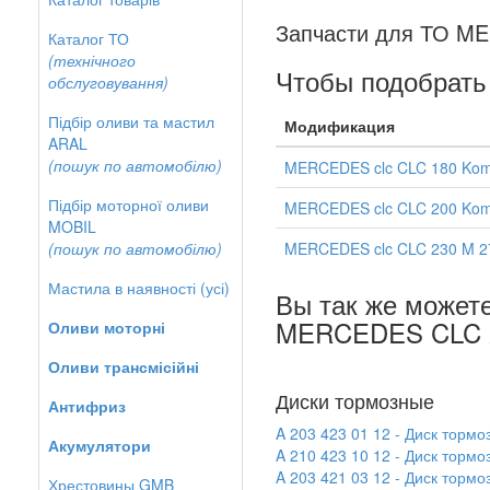
Запчасти для ТО ME
Каталог ТО
(технічного
Чтобы подобрать
обслуговування)
Підбір оливи та мастил
Модификация
ARAL
(пошук по автомобілю)
MERCEDES clc CLC 180 Kom
Підбір моторної оливи
MERCEDES clc CLC 200 Komp
MOBIL
(пошук по автомобілю)
MERCEDES clc CLC 230 M 2
Мастила в наявності (усі)
Вы так же может
MERCEDES CLC 2
Оливи моторні
Оливи трансмісійні
Диски тормозные
Антифриз
A 203 423 01 12 - Диск то
Акумулятори
A 210 423 10 12 - Диск тор
A 203 421 03 12 - Диск то
Хрестовины GMB