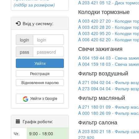
A 203 421 05 12 - Диск тор
(підбір за розміром)
Колодки тормозные
A 003 420 27 20 - Колодки
Вхід у систему:
A 003 420 28 20 - Колодки 
A 003 420 95 20 - Колодки
A 006 420 62 20 - Колодки 
login
Свечи зажигания
pass
A 004 159 44 03 - Свеча з
Увійти
A 004 159 18 03 - Свеча за
Фильтр воздушный
Реєстрація
A 271 094 02 04 - Фильтр 
Відновлення паролю
A 273 094 04 04 - Фильтр в
Фильтр масляный
Увійти з Google
A 271 180 01 09 - Фильтр 
A 000 180 26 09 - Фильтр м
Фильтр салона
Графік роботи:
A 203 830 21 18 - Фильтр с
Чт.
9:00 - 18:00
272.920