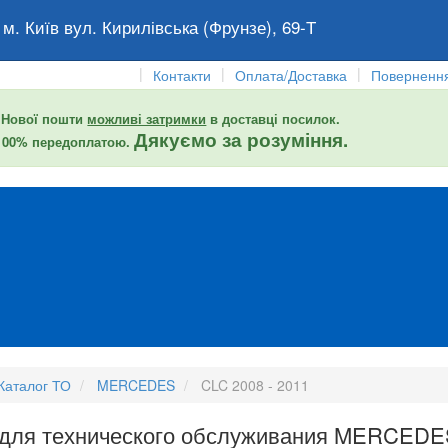
 м. Київ вул. Кирилівська (Фрунзе), 69-Т
|
|
|
Контакти
Оплата/Доставка
Повернення
 Нової пошти
можливі затримки
в доставці посилок.
Дякуємо за розуміння.
 100% передоплатою.
Каталог ТО
MERCEDES
CLC 2008 - 2011
 для технического обслуживания MERCEDES