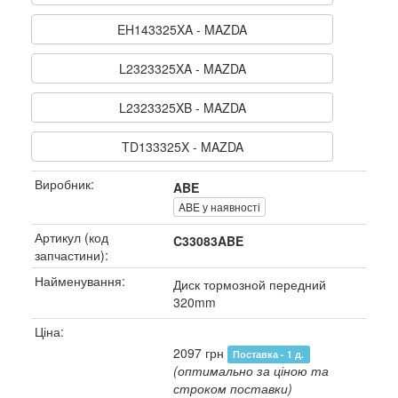
EH143325XA - MAZDA
L2323325XA - MAZDA
L2323325XB - MAZDA
TD133325X - MAZDA
Виробник:
ABE
ABE у наявності
Артикул (код
C33083ABE
запчастини):
Найменування:
Диск тормозной передний
320mm
Ціна:
2097 грн
Поставка - 1 д.
(оптимально за ціною та
строком поставки)