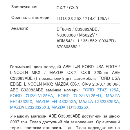
Застосування:
CX-7 / CX-9
Оригінальні номери:
TD13-33-25X / 7T4Z1125A /
Аналоги:
DF8043 / C33083ABE /
N3303088 / M5022V /
ADM543111 / 35155210034PD /
370308852 /
Гальмівний диск передній ABE L=R FORD USA EDGE /
LINCOLN MKX / MAZDA CX-7, CX-9 320mm ABE
C33083ABE () призначений для автомобілів FORD USA
EDGE; LINCOLN MKX; MAZDA CX-7, CX-9 2.0-3.7 08.06-,
ABE C33083ABE замінює номери:
FORD 7T4Z1125A
,
FORD 7U2Z1V125EA
,
FORD 7U2Z1V125ED
,
MAZDA
EH143325X
,
MAZDA EH143325XA
,
MAZDA L2323325XA
,
MAZDA L2323325XB
,
MAZDA TD133325X
.
У нашому магазині ABE C33083ABE доступний за ціною
2097 грн. Товар доступний під замовлення. Орієнтовний
термін поставки становить 1 дн. Після надходження на