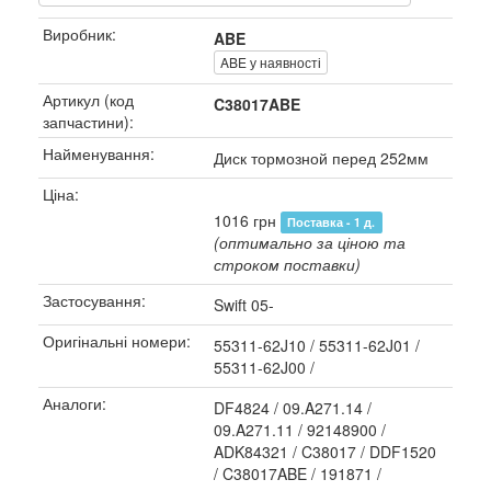
Виробник:
ABE
ABE у наявності
Артикул (код
C38017ABE
запчастини):
Найменування:
Диск тормозной перед 252мм
Ціна:
1016 грн
Поставка - 1 д.
(оптимально за ціною та
строком поставки)
Застосування:
Swift 05-
Оригінальні номери:
55311-62J10 / 55311-62J01 /
55311-62J00 /
Аналоги:
DF4824 / 09.A271.14 /
09.A271.11 / 92148900 /
ADK84321 / C38017 / DDF1520
/ C38017ABE / 191871 /