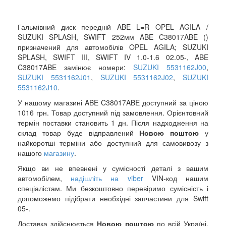
Гальмівний диск передній ABE L=R OPEL AGILA /
SUZUKI SPLASH, SWIFT 252мм ABE C38017ABE ()
призначений для автомобілів OPEL AGILA; SUZUKI
SPLASH, SWIFT III, SWIFT IV 1.0-1.6 02.05-, ABE
C38017ABE замінює номери:
SUZUKI 5531162J00
,
SUZUKI 5531162J01
,
SUZUKI 5531162J02
,
SUZUKI
5531162J10
.
У нашому магазині ABE C38017ABE доступний за ціною
1016 грн. Товар доступний під замовлення. Орієнтовний
термін поставки становить 1 дн. Після надходження на
склад товар буде відправлений
Новою поштою
у
найкоротші терміни або доступний для самовивозу з
нашого
магазину
.
Якщо ви не впевнені у сумісності деталі з вашим
автомобілем,
надішліть на viber
VIN-код нашим
спеціалістам. Ми безкоштовно перевіримо сумісність і
допоможемо підібрати необхідні запчастини для Swift
05-.
Доставка здійснюється
Новою поштою
по всій Україні.