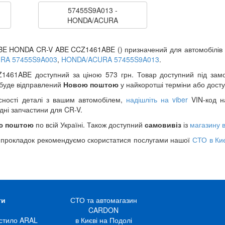
57455S9A013 -
HONDA/ACURA
BE HONDA CR-V ABE CCZ1461ABE () призначений для автомобілів H
RA 57455S9A003
,
HONDA/ACURA 57455S9A013
.
461ABE доступний за ціною 573 грн. Товар доступний під замов
 буде відправлений
Новою поштою
у найкоротші терміни або дост
сності деталі з вашим автомобілем,
надішліть на viber
VIN-код на
дні запчастини для CR-V.
ю поштою
по всій Україні. Також доступний
самовивіз
із
магазину в
 прокладок рекомендуємо скористатися послугами нашої
СТО в Киє
ги
СТО та автомагазин
CARDON
стило ARAL
в Києві на Подолі