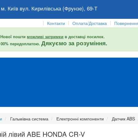
 м. Київ вул. Кирилівська (Фрунзе), 69-Т
|
|
|
Контакти
Оплата/Доставка
Повернення
 Нової пошти
можливі затримки
в доставці посилок.
Дякуємо за розуміння.
 100% передоплатою.
и
Гальмівна система
Електронні компоненти
Датчик ABS
ній лівий ABE HONDA CR-V