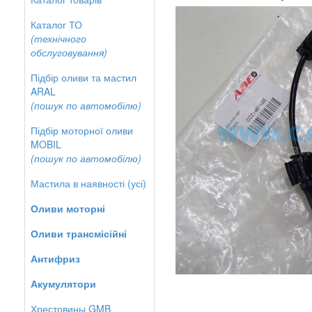
Каталог ТО
(технічного
обслуговування)
Підбір оливи та мастил
ARAL
(пошук по автомобілю)
Підбір моторної оливи
MOBIL
(пошук по автомобілю)
Мастила в наявності (усі)
Оливи моторні
Оливи трансмісійні
Антифриз
Акумулятори
Хрестовины GMB