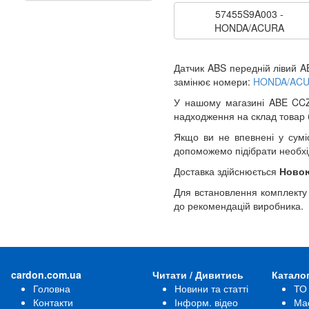
57455S9A003 -
HONDA/ACURA
Датчик ABS передній лівий A
замінює номери:
HONDA/ACU
У нашому магазині ABE CCZ1
надходження на склад товар
Якщо ви не впевнені у сумі
допоможемо підібрати необхі
Доставка здійснюється
Ново
Для встановлення комплекту
до рекомендацій виробника.
cardon.com.ua
Читати / Дивитись
Катало
Головна
Новини та статті
ТО
Контакти
Інформ. відео
Ма