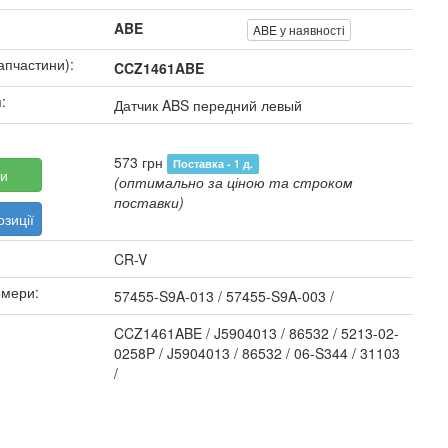
ABE
ABE у наявності
апчастини):
CCZ1461ABE
:
Датчик ABS передний левый
573 грн
Поставка - 1 д.
и
(оптимально за ціною та строком
поставки)
зиції
CR-V
омери:
57455-S9A-013 / 57455-S9A-003 /
CCZ1461ABE / J5904013 / 86532 / 5213-02-
0258P / J5904013 / 86532 / 06-S344 / 31103
/