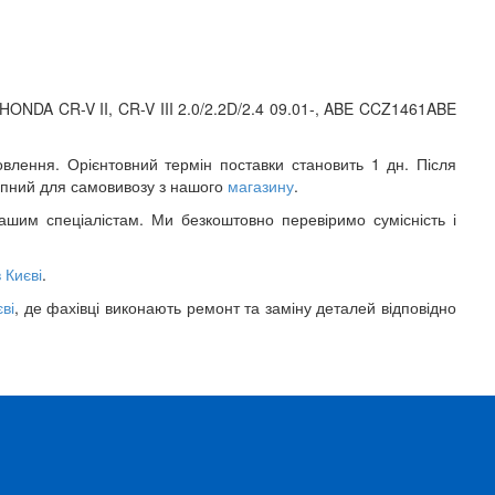
ONDA CR-V II, CR-V III 2.0/2.2D/2.4 09.01-, ABE CCZ1461ABE
лення. Орієнтовний термін поставки становить 1 дн. Після
упний для самовивозу з нашого
магазину
.
шим спеціалістам. Ми безкоштовно перевіримо сумісність і
 Києві
.
ві
, де фахівці виконають ремонт та заміну деталей відповідно