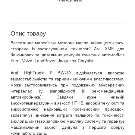
Опис товару
Всесезонне малов'язке моторне масло найвищого класу,
створене із застосуванням технології Aral XMF для
бензинових та дизельних двигунів сучасних автомобілів
Ford, Volvo, LandRover, Jaguar та Chrysler.
Aral HighTronic F 5W-30 відрізняється високою
термостабільністю та гарними миючими властивостями,
може застосовуватись при подовжених міжсервісних
інтервалах (у відповідності із рекомендаціями
автовиробника). Завдяки дуже низькій
високотемпературній в'язкості HTHS, високій текучості та
використанню найновіших протизносних присадок,
забезпечує зниження витрати пального та токсичності
вихлопа, миттєво заповнює масляну систему та гарантує
максимальний захист двигуна з першого оберту
колінчаcтого вала.