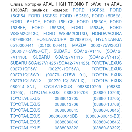
Олива моторна ARAL HIGH TRONIC F 5W30, 1л ARAL
10338AR замінює номери:
FORD 15CF53
,
FORD
15CF54
,
FORD 15CF56
,
FORD 15D5E6
,
FORD 15D5E8
,
FORD 15F1CE
,
FORD 15F1CF
,
FORD 15F60E
,
FORD
153BFF
,
FORD 15533B
,
FORD 15534F
,
FORD
WSSM2C913C
,
FORD WSSM2C913D
,
HONDA/ACURA
087989034
,
HONDA/ACURA 087989134
,
HYUNDAI/KIA
0510000441 (05100-00441)
,
MAZDA 0000775W30QT
(0000-77-5W30-QT)
,
SUBARU SOA427V1410 (SOA42-
7V1410)
,
SUBARU SOA427V1415 (SOA42-7V1415)
,
SUBARU SOA427V1425 (SOA42-7V1425)
,
TOYOTA/LEXUS
002791QT5W (00279-1QT5W)
,
TOYOTA/LEXUS
002791QT5W01 (00279-1QT5W 01)
,
TOYOTA/LEXUS
002791QT5WLX (00279-1QT5W-LX)
,
TOYOTA/LEXUS
080014LSNT
,
TOYOTA/LEXUS 0888010705 (08880-
10705)
,
TOYOTA/LEXUS 0888010706 (08880-10706)
,
TOYOTA/LEXUS 0888013705 (08880-13705)
,
TOYOTA/LEXUS 0888013706 (08880-13706)
,
TOYOTA/LEXUS 0888080845 (08880-80845)
,
TOYOTA/LEXUS 0888080845BB (08880-80845-BB)
,
TOYOTA/LEXUS 0888080846 (08880-80846)
,
TOYOTA/LEXUS 0888083322 (08880-83322)
,