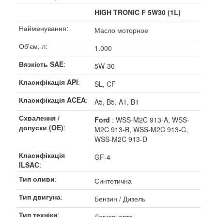
HIGH TRONIC F 5W30 (1L)
Найменування:
Масло моторное
Об'єм, л:
1.000
Вязкість SAE
:
5W-30
Класифікація API
:
SL, CF
Класифікація ACEA
:
A5, B5, A1, B1
Схвалення /
Ford
: WSS-M2C 913-A, WSS-
допуски (OE)
:
M2C 913-B, WSS-M2C 913-C,
WSS-M2C 913-D
Класифікація
GF-4
ILSAC
:
Тип оливи
:
Синтетична
Тип двигуна
:
Бензин / Дизель
Тип техніки
:
Легкові авто