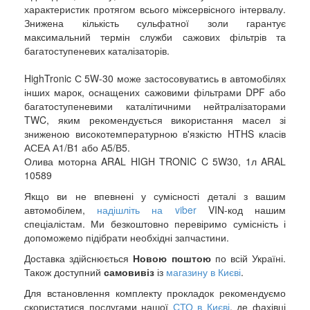
характеристик протягом всього міжсервісного інтервалу.
Знижена кількість сульфатної золи гарантує
максимальний термін служби сажових фільтрів та
багатоступеневих каталізаторів.
HighTronic С 5W-30 може застосовуватись в автомобілях
інших марок, оснащених сажовими фільтрами DPF або
багатоступеневими каталітичними нейтралізаторами
TWC, яким рекомендується використання масел зі
зниженою високотемпературною в'язкістю HTHS класів
АСЕА А1/В1 або А5/В5.
Олива моторна ARAL HIGH TRONIC C 5W30, 1л ARAL
10589
Якщо ви не впевнені у сумісності деталі з вашим
автомобілем,
надішліть на viber
VIN-код нашим
спеціалістам. Ми безкоштовно перевіримо сумісність і
допоможемо підібрати необхідні запчастини.
Доставка здійснюється
Новою поштою
по всій Україні.
Також доступний
самовивіз
із
магазину в Києві
.
Для встановлення комплекту прокладок рекомендуємо
скористатися послугами нашої
СТО в Києві
, де фахівці