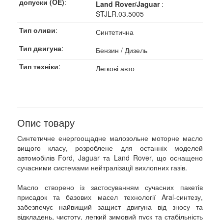
допуски (OE)
:
Land Rover/Jaguar
:
STJLR.03.5005
Тип оливи
:
Синтетична
Тип двигуна
:
Бензин / Дизель
Тип техніки
:
Легкові авто
Опис товару
Синтетичне енергоощадне малозольне моторне масло
вищого класу, розроблене для останніх моделей
автомобілів Ford, Jaguar та Land Rover, що оснащено
сучасними системами нейтралізації вихлопних газів.
Масло створено із застосуванням сучасних пакетів
присадок та базових масел технології Aral-синтезу,
забезпечує найвищий защист двигуна від зносу та
відкладень, чистоту, легкий зимовий пуск та стабільність