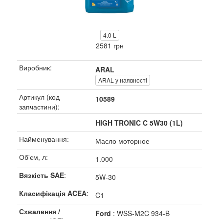
4.0 L
2581 грн
Виробник:
ARAL
ARAL у наявності
Артикул (код
10589
запчастини):
HIGH TRONIC C 5W30 (1L)
Найменування:
Масло моторное
Об'єм, л:
1.000
Вязкість SAE
:
5W-30
Класифікація ACEA
:
C1
Схвалення /
Ford
: WSS-M2C 934-B