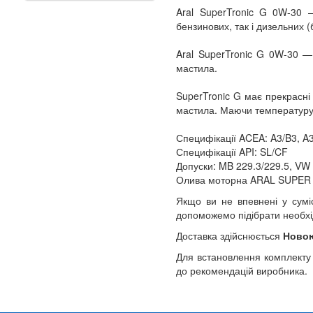
Aral SuperTronic G 0W-30 
бензинових, так і дизельних 
Aral SuperTronic G 0W-30 — 
мастила.
SuperTronic G має прекрасні 
мастила. Маючи температуру з
Специфікації ACEA: A3/B3, A
Специфікації API: SL/CF
Допуски: MB 229.3/229.5, VW
Олива моторна ARAL SUPER
Якщо ви не впевнені у сумі
допоможемо підібрати необхі
Доставка здійснюється
Ново
Для встановлення комплекту
до рекомендацій виробника.