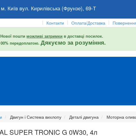
 м. Київ вул. Кирилівська (Фрунзе), 69-Т
|
|
|
Контакти
Оплата/Доставка
Повернення
 Нової пошти
можливі затримки
в доставці посилок.
Дякуємо за розуміння.
 100% передоплатою.
и
Двигун і Система вихлопу
Деталі двигуна
Моторна олив
RAL SUPER TRONIC G 0W30, 4л