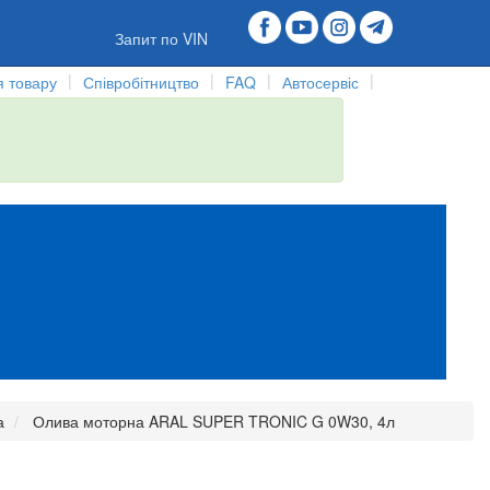
Запит по VIN
|
|
|
|
 товару
Співробітництво
FAQ
Автосервіс
а
Олива моторна ARAL SUPER TRONIC G 0W30, 4л