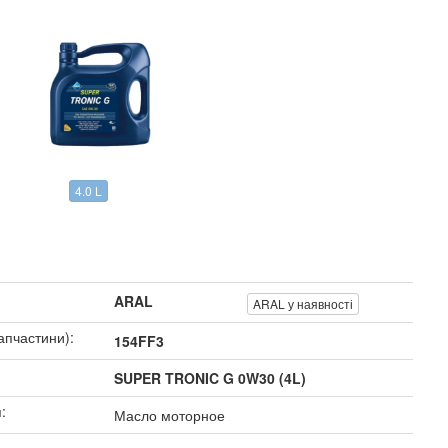
4.0 L
ARAL
ARAL у наявності
апчастини):
154FF3
SUPER TRONIC G 0W30 (4L)
:
Масло моторное