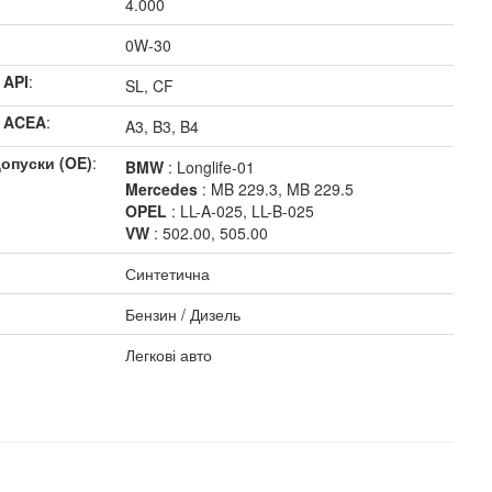
4.000
0W-30
 API
:
SL, CF
я ACEA
:
A3, B3, B4
допуски (OE)
:
BMW
: Longlife-01
Mercedes
: MB 229.3, MB 229.5
OPEL
: LL-A-025, LL-B-025
VW
: 502.00, 505.00
Синтетична
Бензин / Дизель
Легкові авто