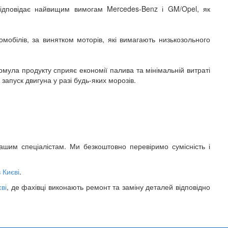
відповідає найвищим вимогам Mercedes-Benz і GM/Opel, як
мобілів, за винятком моторів, які вимагають низькозольного
ормула продукту сприяє економії палива та мінімальній витраті
запуск двигуна у разі будь-яких морозів.
шим спеціалістам. Ми безкоштовно перевіримо сумісність і
 Києві
.
ві
, де фахівці виконають ремонт та заміну деталей відповідно