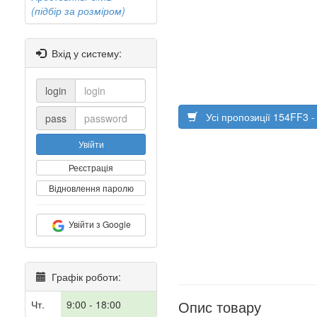
(підбір за розміром)
Вхід у систему:
login
Усі пропозиції 154FF3 
pass
Увійти
Реєстрація
Відновлення паролю
Увійти з Google
Графік роботи:
Опис товару
Чт.
9:00 - 18:00