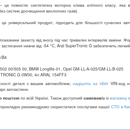
— це повністю синтетична моторна олива елітного класу, яка 
(без систем доочищення вихлопних газів).
це універсальний продукт, підходить для більшості сучасних авто
показники захисту від зносу під час тривалих інтервалів заміни. Ф
астигання нижче від -54 °C, Aral SuperTronic G забезпечить легкий 
3/B4
 502 00/505 00, BMW Longlife-01, Opel GM-LL-A-025/GM-LL-B-025
 TRONIC G 0W30, 4л ARAL 154FF3
сності деталі з вашим автомобілем,
надішліть на viber
VIN-код на
дні запчастини.
ю поштою
по всій Україні. Також доступний
самовивіз
із
магазину в
 прокладок рекомендуємо скористатися послугами нашої
СТО в Киє