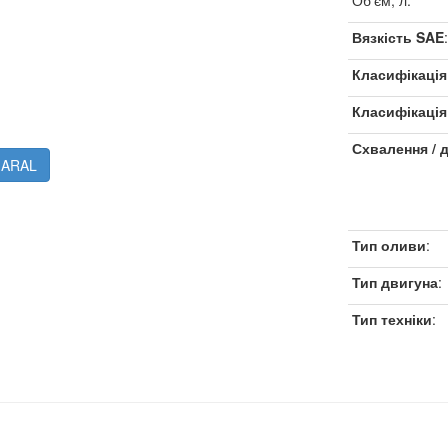
Об'єм, л:
Вязкість SAE
:
Класифікація
Класифікаці
Схвалення / 
- ARAL
Тип оливи
:
Тип двигуна
:
Тип техніки
: