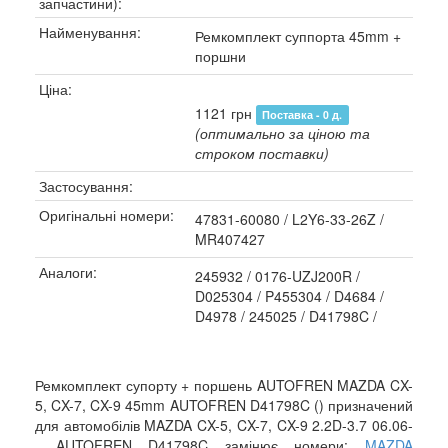
запчастини):
Найменування:
Ремкомплект суппорта 45mm +
поршни
Ціна:
1121 грн
Поставка - 0 д.
(оптимально за ціною та
строком поставки)
Застосування:
Оригінальні номери:
47831-60080 / L2Y6-33-26Z /
MR407427
Аналоги:
245932 / 0176-UZJ200R /
D025304 / P455304 / D4684 /
D4978 / 245025 / D41798C /
Ремкомплект супорту + поршень AUTOFREN MAZDA CX-
5, CX-7, CX-9 45mm AUTOFREN D41798C () призначений
для автомобілів MAZDA CX-5, CX-7, CX-9 2.2D-3.7 06.06-
, AUTOFREN D41798C замінює номери:
MAZDA