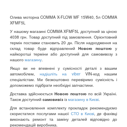
Олива моторна COMMA X-FLOW MF 15W40, 5л COMMA
XFMF5L
У нашому магазині COMMA XFMF5L доступний за ціною
4038 грн. Товар доступний під замовлення. Орієнтовний
термін поставки становить 20 дн. Після надходження на
склад товар буде відправлений
Новою поштою
у
найкоротші терміни або доступний для самовивозу з
нашого
магазину
.
Якщо ви не впевнені у сумісності деталі з вашим
автомобілем,
надішліть на viber
VIN-код нашим
спеціалістам. Ми безкоштовно перевіримо сумісність і
допоможемо підібрати необхідні запчастини.
Доставка здійснюється
Новою поштою
по всій Україні.
Також доступний
самовивіз
із
магазину в Києві
.
Для встановлення комплекту прокладок рекомендуємо
скористатися послугами нашої
СТО в Києві
, де фахівці
виконають ремонт та заміну деталей відповідно до
рекомендацій виробника.