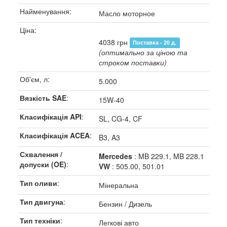
Найменування:
Масло моторное
Ціна:
4038 грн
Поставка - 20 д.
(оптимально за ціною та
строком поставки)
Об'єм, л:
5.000
Вязкість SAE
:
15W-40
Класифікація API
:
SL, CG-4, CF
Класифікація ACEA
:
B3, A3
Схвалення /
Mercedes
: MB 229.1, MB 228.1
допуски (OE)
:
VW
: 505.00, 501.01
Тип оливи
:
Мінеральна
Тип двигуна
:
Бензин / Дизель
Тип техніки
:
Легкові авто