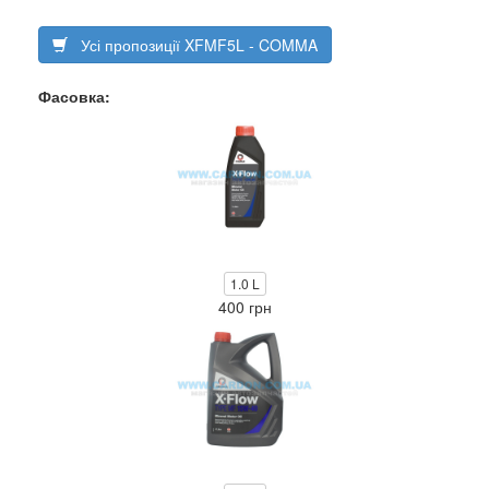
Усі пропозиції XFMF5L - COMMA
Фасовка:
1.0 L
400 грн