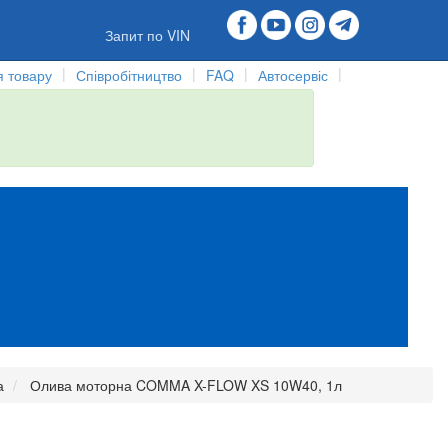
Запит по VIN
|
|
|
|
 товару
Співробітництво
FAQ
Автосервіс
а
Олива моторна COMMA X-FLOW XS 10W40, 1л