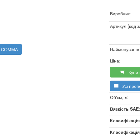
Виробник:
Артикул (код з
Найменування
 - COMMA
Ціна:
Купит
Усі пропо
Об'єм, л:
Вязкість SAE
:
Класифікація
Класифікаці