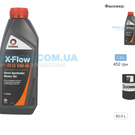
Фасовка:
1.0 L
452 грн
60.0 L