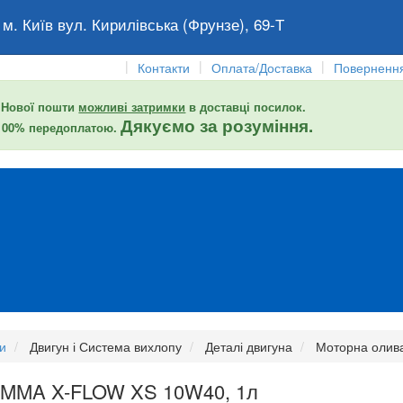
 м. Київ вул. Кирилівська (Фрунзе), 69-Т
|
|
|
Контакти
Оплата/Доставка
Повернення
 Нової пошти
можливі затримки
в доставці посилок.
Дякуємо за розуміння.
 100% передоплатою.
и
Двигун і Система вихлопу
Деталі двигуна
Моторна олив
OMMA X-FLOW XS 10W40, 1л