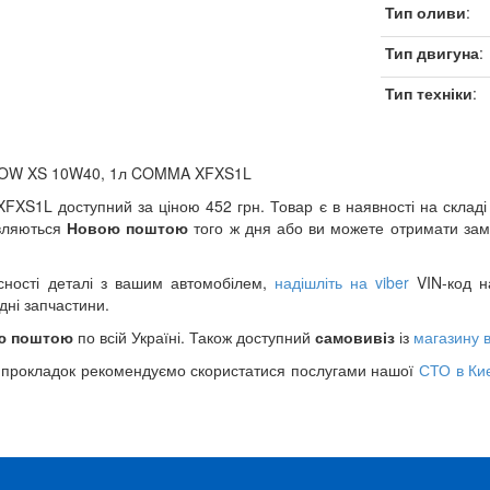
Тип оливи
:
Тип двигуна
:
Тип техніки
:
LOW XS 10W40, 1л COMMA XFXS1L
S1L доступний за ціною 452 грн. Товар є в наявності на складі
авляються
Новою поштою
того ж дня або ви можете отримати за
сності деталі з вашим автомобілем,
надішліть на viber
VIN-код на
дні запчастини.
ю поштою
по всій Україні. Також доступний
самовивіз
із
магазину в
 прокладок рекомендуємо скористатися послугами нашої
СТО в Киє