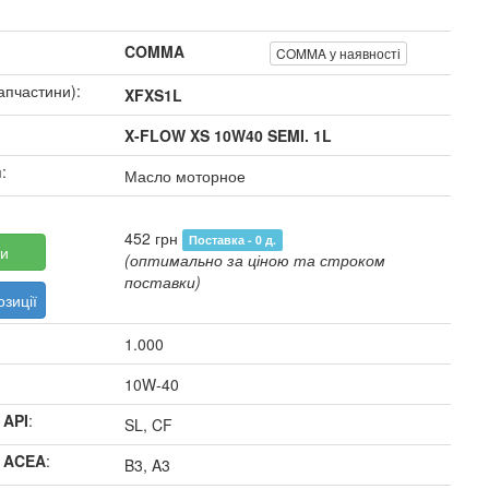
COMMA
COMMA у наявності
апчастини):
XFXS1L
X-FLOW XS 10W40 SEMI. 1L
:
Масло моторное
452 грн
Поставка - 0 д.
и
(оптимально за ціною та строком
поставки)
зиції
1.000
10W-40
 API
:
SL, CF
я ACEA
:
B3, A3