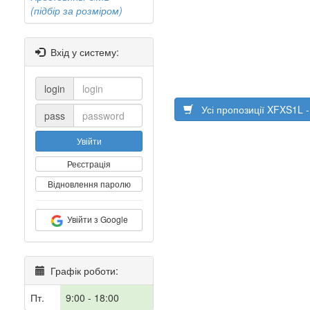
(підбір за розміром)
Вхід у систему:
login
Усі пропозиції XFXS1L
pass
Увійти
Реєстрація
Відновлення паролю
Увійти з Google
Графік роботи:
Пт.
9:00 - 18:00