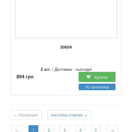
30604
2 шт.
/ Доставка - сьогодні
894 грн
Купити
Усі пропозиції
← Попередня
Наступна сторінка →
←
1
2
3
4
5
→