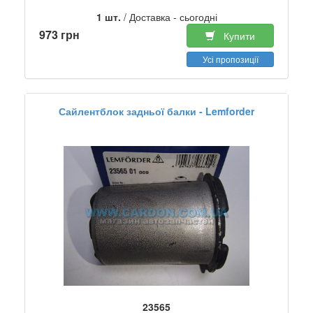
1 шт.
/ Доставка - сьогодні
973 грн
Купити
Усі пропозиції
Сайлентблок задньої балки - Lemforder
23565