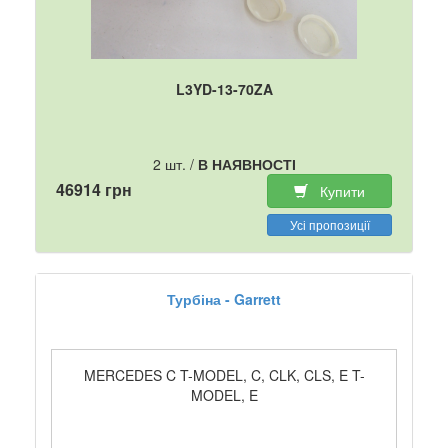
L3YD-13-70ZA
2 шт. /
В НАЯВНОСТІ
46914 грн
Купити
Усі пропозиції
Турбіна - Garrett
MERCEDES C T-MODEL, C, CLK, CLS, E T-
MODEL, E