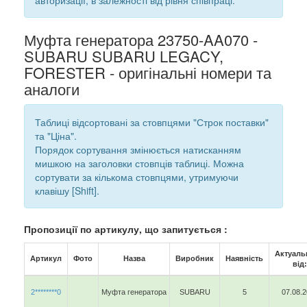
авторизації, в залежності від рівня співпраці.
Муфта генератора 23750-AA070 -
SUBARU SUBARU LEGACY,
FORESTER - оригінальні номери та
аналоги
Таблиці відсортовані за стовпцями "Строк поставки"
та "Ціна".
Порядок сортування змінюється натисканням
мишкою на заголовки стовпців таблиці. Можна
сортувати за кількома стовпцями, утримуючи
клавішу [Shift].
Пропозиції по артикулу, що запитується :
Актуаль
Артикул
Фото
Назва
Виробник
Наявність
від:
2********0
Муфта генератора
SUBARU
5
07.08.