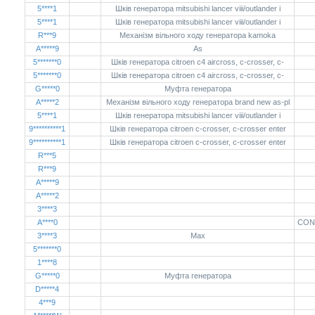
5****1
Шків генератора mitsubishi lancer viii/outlander i
5****1
Шків генератора mitsubishi lancer viii/outlander i
R***9
Механізм вільного ходу генератора kamoka
A*****9
As
5*******0
Шків генератора citroen c4 aircross, c-crosser, c-
5*******0
Шків генератора citroen c4 aircross, c-crosser, c-
G*****0
Муфта генератора
A*****2
Механізм вільного ходу генератора brand new as-pl
5****1
Шків генератора mitsubishi lancer viii/outlander i
9**********1
Шків генератора citroen c-crosser, c-crosser enter
9**********1
Шків генератора citroen c-crosser, c-crosser enter
R***5
R***9
A*****9
A*****2
3****3
A****0
CON
3****3
Max
5*******0
1****8
G*****0
Муфта генератора
D*****4
4***9