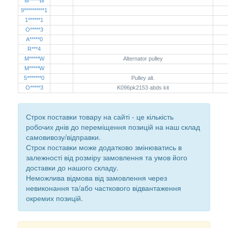
M*****W
9**********1
1******1
O*****3
A*****0
R***4
M*****W
Alternator pulley
M*****W
5*******0
Pulley alt.
O*****3
K096pk2153 abds kit
Строк поставки товару на сайті - це кількість
робочих днів до переміщення позицій на наш склад
самовивозу/відправки.
Строк поставки може додатково змінюватись в
залежності від розміру замовлення та умов його
доставки до нашого складу.
Неможлива відмова від замовлення через
невиконання та/або часткового відвантаження
окремих позицій.