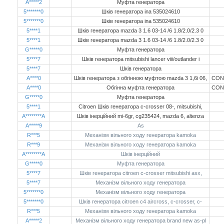
A*****2
Муфта генератора
5*******0
Шків генератора ina 535024610
5*******0
Шків генератора ina 535024610
5****1
Шків генератора mazda 3 1.6 03-14 /6 1.8/2.0/2.3 0
5****1
Шків генератора mazda 3 1.6 03-14 /6 1.8/2.0/2.3 0
G*****0
Муфта генератора
5****7
Шків генератора mitsubishi lancer viii/outlander i
5****7
Шкiв генератора
A****0
Шків генератора з обгінною муфтою mazda 3 1,6i 06,
CON
A****0
Обгінна муфта генератора
CON
G*****0
Муфта генератора
5****1
Citroen Шків генератора c-crosser 08-, mitsubishi,
A********A
Шкiв iнерцiйний mi-6gr, cg235424, mazda 6, altenza
A*****9
As
R***5
Механізм вільного ходу генератора kamoka
R***9
Механізм вільного ходу генератора kamoka
A********A
Шкiв iнерцiйний
G*****0
Муфта генератора
5****7
Шків генератора citroen c-crosser mitsubishi asx,
5****7
Механізм вільного ходу генератора
5*******0
Механізм вільного ходу генератора
5*******0
Шків генератора citroen c4 aircross, c-crosser, c-
R***5
Механізм вільного ходу генератора kamoka
A*****2
Механізм вільного ходу генератора brand new as-pl