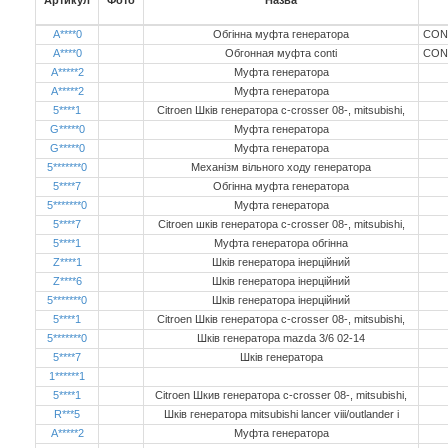
Артикул
Фото
Назва
A****0
Обгінна муфта генератора
CON
A****0
Обгонная муфта conti
CON
A*****2
Муфта генератора
A*****2
Муфта генератора
5****1
Citroen Шків генератора c-crosser 08-, mitsubishi,
G*****0
Муфта генератора
G*****0
Муфта генератора
5*******0
Механізм вільного ходу генератора
5****7
Обгінна муфта генератора
5*******0
Муфта генератора
5****7
Citroen шків генератора c-crosser 08-, mitsubishi,
5****1
Муфта генератора обгінна
Z****1
Шків генератора інерційний
Z****6
Шків генератора інерційний
5*******0
Шків генератора інерційний
5****1
Citroen Шків генератора c-crosser 08-, mitsubishi,
5*******0
Шків генератора mazda 3/6 02-14
5****7
Шків генератора
1******1
5****1
Citroen Шкив генератора c-crosser 08-, mitsubishi,
R***5
Шкiв генератора mitsubishi lancer viii/outlander i
A*****2
Муфта генератора