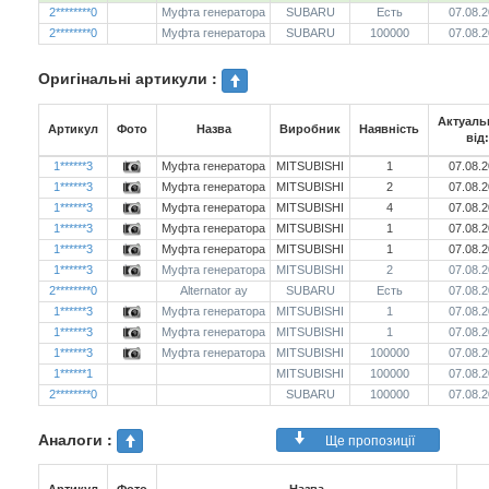
2********0
Муфта генератора
SUBARU
Есть
07.08.
2********0
Муфта генератора
SUBARU
100000
07.08.
Оригінальні артикули :
Актуаль
Артикул
Фото
Назва
Виробник
Наявність
від:
1******3
Муфта генератора
MITSUBISHI
1
07.08.
1******3
Муфта генератора
MITSUBISHI
2
07.08.
1******3
Муфта генератора
MITSUBISHI
4
07.08.
1******3
Муфта генератора
MITSUBISHI
1
07.08.
1******3
Муфта генератора
MITSUBISHI
1
07.08.
1******3
Муфта генератора
MITSUBISHI
2
07.08.
2********0
Alternator ay
SUBARU
Есть
07.08.
1******3
Муфта генератора
MITSUBISHI
1
07.08.
1******3
Муфта генератора
MITSUBISHI
1
07.08.
1******3
Муфта генератора
MITSUBISHI
100000
07.08.
1******1
MITSUBISHI
100000
07.08.
2********0
SUBARU
100000
07.08.
Аналоги :
Ще пропозиції