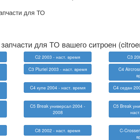
апчасти для ТО
запчасти для ТО вашего ситроен (citroe
C2 2003 - наст. время
C3 20
C3 Pluriel 2003 - наст. время
C4 Aircros
в
C4 купе 2004 - наст. время
C4 седан 200
C5 Break универсал 2004 -
C5 Break уни
2008
наст
C8 2002 - наст. время
C-Crosser
в