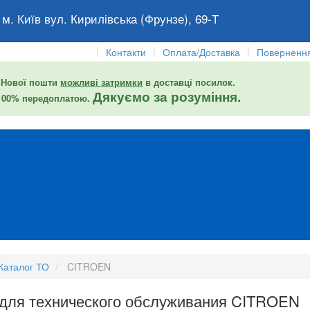
 м. Київ вул. Кирилівська (Фрунзе), 69-Т
|
|
|
Контакти
Оплата/Доставка
Повернення
 Нової пошти
можливі затримки
в доставці посилок.
Дякуємо за розуміння.
 100% передоплатою.
Каталог ТО
CITROEN
 для технического обслуживания CITROEN