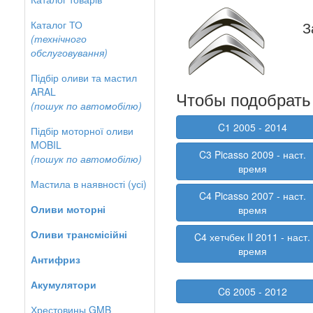
Каталог ТО
З
(технічного
обслуговування)
Підбір оливи та мастил
ARAL
Чтобы подобрать 
(пошук по автомобілю)
C1 2005 - 2014
Підбір моторної оливи
MOBIL
C3 Picasso 2009 - наст.
(пошук по автомобілю)
время
Мастила в наявності (усі)
C4 Picasso 2007 - наст.
Оливи моторні
время
Оливи трансмісійні
C4 хетчбек II 2011 - наст.
время
Антифриз
Акумулятори
C6 2005 - 2012
Хрестовины GMB