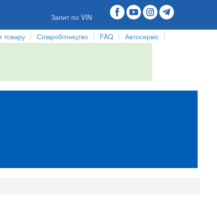
Запит по VIN
|
|
|
|
 товару
Співробітництво
FAQ
Автосервіс