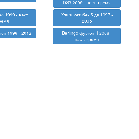
DS3 2009 - наст. время
so 1999 - наст.
Xsara хетчбек 5 дв 1997 -
ремя
2005
гон 1996 - 2012
Berlingo фургон II 2008 -
наст. время