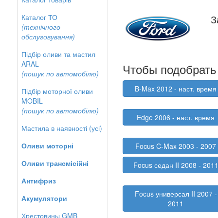
Каталог ТО
З
(технічного
обслуговування)
Підбір оливи та мастил
ARAL
Чтобы подобрать 
(пошук по автомобілю)
B-Max 2012 - наст. время
Підбір моторної оливи
MOBIL
(пошук по автомобілю)
Edge 2006 - наст. время
Мастила в наявності (усі)
Оливи моторні
Focus C-Max 2003 - 2007
Оливи трансмісійні
Focus седан II 2008 - 201
Антифриз
Focus универсал II 2007 -
Акумулятори
2011
Хрестовины GMB