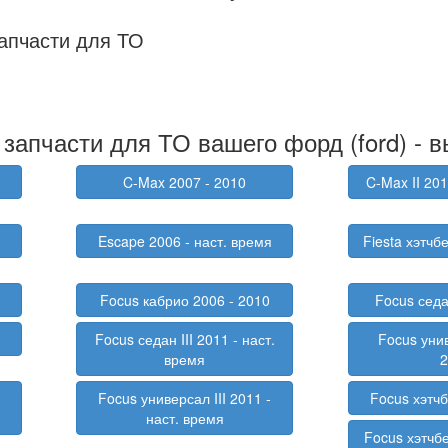
апчасти для ТО
запчасти для ТО вашего форд (ford) - 
C-Max 2007 - 2010
C-Max II 201
Escape 2006 - наст. время
Fiesta хэтчб
Focus кабрио 2006 - 2010
Focus седа
1
Focus седан III 2011 - наст.
Focus уни
время
Focus универсал III 2011 -
Focus хэтчб
наст. время
Focus хэтчбе