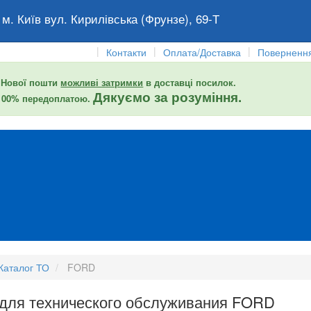
 м. Київ вул. Кирилівська (Фрунзе), 69-Т
|
|
|
Контакти
Оплата/Доставка
Повернення
 Нової пошти
можливі затримки
в доставці посилок.
Дякуємо за розуміння.
 100% передоплатою.
Каталог ТО
FORD
 для технического обслуживания FORD