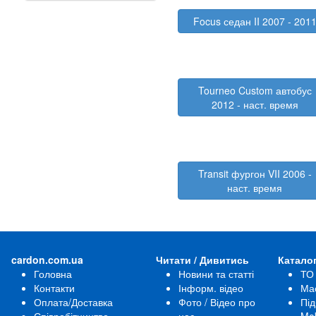
Focus седан II 2007 - 201
Tourneo Custom автобус
2012 - наст. время
Transit фургон VII 2006 -
наст. время
cardon.com.ua
Читати / Дивитись
Катало
Головна
Новини та статті
ТО
Контакти
Інформ. відео
Ма
Оплата/Доставка
Фото / Відео про
Під