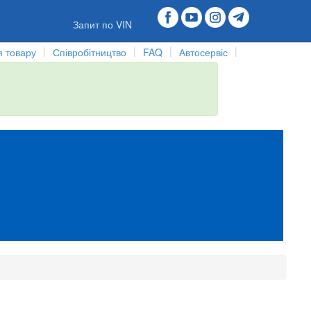
Запит по VIN
|
|
|
|
 товару
Співробітництво
FAQ
Автосервіс