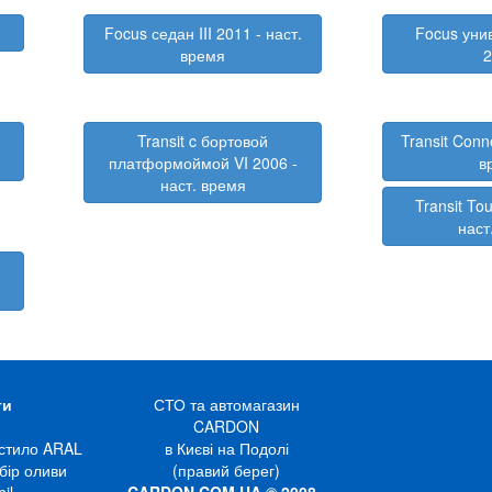
1
Focus седан III 2011 - наст.
Focus уни
время
Transit c бортовой
Transit Conn
платформоймой VI 2006 -
в
наст. время
Transit Tou
наст
ги
СТО та автомагазин
CARDON
стило ARAL
в Києві на Подолі
бір оливи
(правий берег)