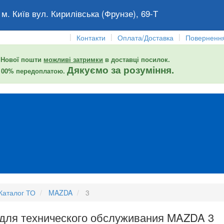
 м. Київ вул. Кирилівська (Фрунзе), 69-Т
|
|
|
Контакти
Оплата/Доставка
Повернення
 Нової пошти
можливі затримки
в доставці посилок.
Дякуємо за розуміння.
 100% передоплатою.
Каталог ТО
MAZDA
3
 для технического обслуживания MAZDA 3