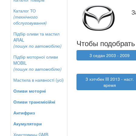
Каталог ТО
З
(технічного
обслуговування)
Підбір оливи та мастил
ARAL
Чтобы подобрать 
(пошук по автомобілю)
3 седан 2003 - 2009
Підбір моторної оливи
MOBIL
(пошук по автомобілю)
3 хэтчбек III 2013 - наст.
Мастила в наявності (усі)
время
Оливи моторні
Оливи трансмісійні
Антифриз
Акумулятори
Хрестовины GMB