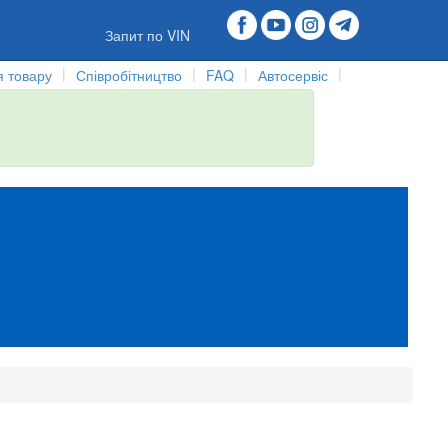
Запит по VIN
|
|
|
|
 товару
Співробітництво
FAQ
Автосервіс