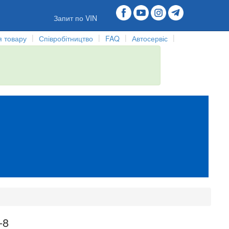
Запит по VIN
|
|
|
|
 товару
Співробітництво
FAQ
Автосервіс
-8