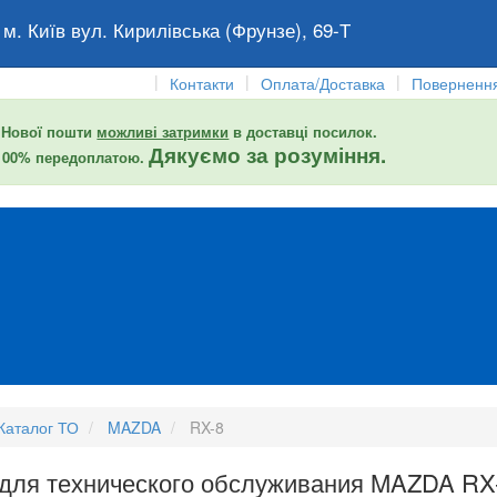
 м. Київ вул. Кирилівська (Фрунзе), 69-Т
|
|
|
Контакти
Оплата/Доставка
Повернення
 Нової пошти
можливі затримки
в доставці посилок.
Дякуємо за розуміння.
 100% передоплатою.
Каталог ТО
MAZDA
RX-8
 для технического обслуживания MAZDA RX