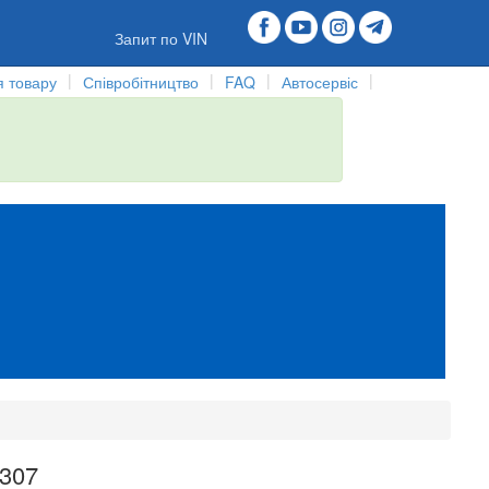
Запит по VIN
|
|
|
|
 товару
Співробітництво
FAQ
Автосервіс
 307