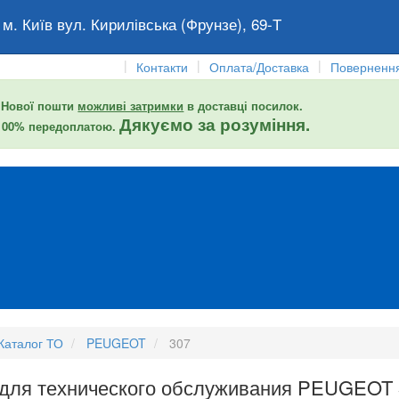
 м. Київ вул. Кирилівська (Фрунзе), 69-Т
|
|
|
Контакти
Оплата/Доставка
Повернення
 Нової пошти
можливі затримки
в доставці посилок.
Дякуємо за розуміння.
 100% передоплатою.
Каталог ТО
PEUGEOT
307
 для технического обслуживания PEUGEOT