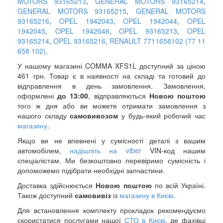
MOTORS 93165213
,
GENERAL MOTORS 93165214
,
GENERAL MOTORS 93165215
,
GENERAL MOTORS
93165216
,
OPEL 1942043
,
OPEL 1942044
,
OPEL
1942045
,
OPEL 1942046
,
OPEL 93165213
,
OPEL
93165214
,
OPEL 93165216
,
RENAULT 7711658102 (77 11
658 102)
.
У нашому магазині COMMA XFS1L доступний за ціною
461 грн. Товар є в наявності на складі та готовий до
відправлення в день замовлення. Замовлення,
оформлені
до 13:00
, відправляються
Новою поштою
того ж дня або ви можете отримати замовлення з
нашого складу
самовивозом
у будь-який робочий час
магазину
.
Якщо ви не впевнені у сумісності деталі з вашим
автомобілем,
надішліть на viber
VIN-код нашим
спеціалістам. Ми безкоштовно перевіримо сумісність і
допоможемо підібрати необхідні запчастини.
Доставка здійснюється
Новою поштою
по всій Україні.
Також доступний
самовивіз
із
магазину в Києві
.
Для встановлення комплекту прокладок рекомендуємо
скористатися послугами нашої
СТО в Києві
, де фахівці