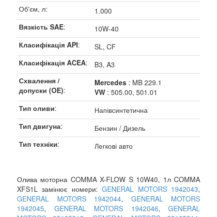
Об'єм, л:
1.000
Вязкість SAE
:
10W-40
Класифікація API
:
SL, CF
Класифікація ACEA
:
B3, A3
Схвалення /
Mercedes
: MB 229.1
допуски (OE)
:
VW
: 505.00, 501.01
Тип оливи
:
Напівсинтетична
Тип двигуна
:
Бензин / Дизель
Тип техніки
:
Легкові авто
Олива моторна COMMA X-FLOW S 10W40, 1л COMMA
XFS1L замінює номери:
GENERAL MOTORS 1942043
,
GENERAL MOTORS 1942044
,
GENERAL MOTORS
1942045
,
GENERAL MOTORS 1942046
,
GENERAL