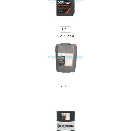
5.0 L
2219 грн
20.0 L